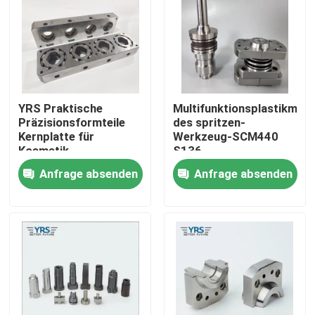
Fabrik-Ausflug
Qualitätskontrolle
YRS Praktische
Multifunktionsplastikmate
Präzisionsformteile
des spritzen-
Treten Sie mit uns in Verbindung
Kernplatte für
Werkzeug-SCM440
Kosmetik
S136
Kunststoffform
Anfrage absenden
Anfrage absenden
Nachrichten
Fälle
Präzision maschinell bearbeitete Teile
CNC bearbeitete Teile maschinell