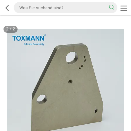
2
/
2