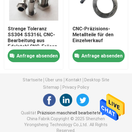
Maschinell bearbeitete Metallteile
Strenge Toleranz
CNC-Präzisions-
Servopresse-Maschine
SS304 SS316L CNC-
Metallteile für den
Bearbeitung aus
Einzelverkauf
Edelstahl CNC-Fräsen
und Drehen
Präzisionsformteile
Anfrage absenden
Anfrage absenden
Cnc-Abdrehenteile
Startseite
Über uns
Kontakt
Desktop Site
Sitemap
Privacy Policy
Präzisionsdrehteile
Plastikformteile
Qualität
Präzision maschinell bearbeitete Teile
China Fabrik.Copyright © 2025 Shenzhen
Yirongsheng Technology Co.,Ltd.. All Rights
Spritzenteile
Reserved.