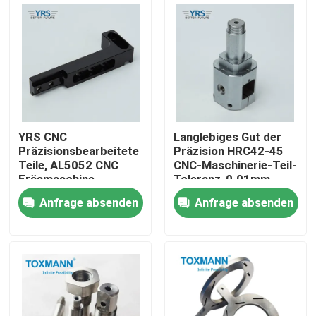
Fabrik-Ausflug
Qualitätskontrolle
Treten Sie mit uns in Verbindung
YRS CNC
Langlebiges Gut der
Präzisionsbearbeitete
Präzision HRC42-45
Teile, AL5052 CNC
CNC-Maschinerie-Teil-
Nachrichten
Fräsmaschine
Toleranz-0.01mm
Ersatzteile
Anfrage absenden
Anfrage absenden
Fälle
Präzision maschinell bearbeitete Teile
CNC bearbeitete Teile maschinell