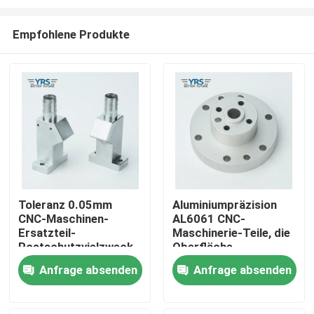
Empfohlene Produkte
Toleranz 0.05mm
Aluminiumpräzision
CNC-Maschinen-
AL6061 CNC-
Haus
Ersatzteil-
Maschinerie-Teile, die
Rostschutzvielzweck
Oberfläche
anodisieren
Produkte
Anfrage absenden
Anfrage absenden
Über uns