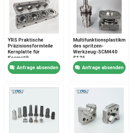
Fabrik-Ausflug
Qualitätskontrolle
YRS Praktische
Multifunktionsplastikmate
Präzisionsformteile
des spritzen-
Kernplatte für
Werkzeug-SCM440
Treten Sie mit uns in Verbindung
Kosmetik
S136
Kunststoffform
Anfrage absenden
Anfrage absenden
Nachrichten
Fälle
Präzision maschinell bearbeitete Teile
CNC bearbeitete Teile maschinell