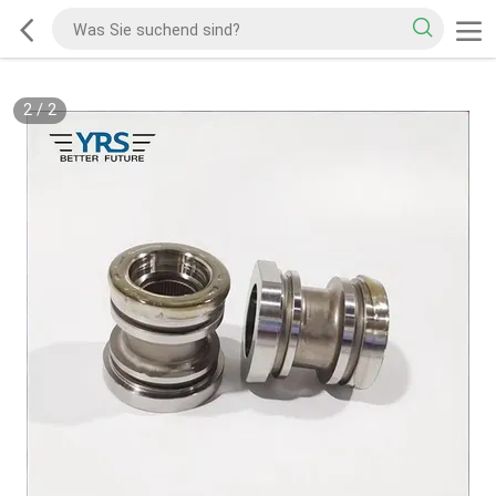
2
/
2