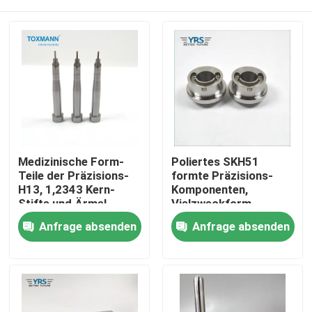
Medizinische Form-
Poliertes SKH51
Teile der Präzisions-
formte Präzisions-
H13, 1,2343 Kern-
Komponenten,
Stifte und Ärmel
Vielzweckform-
Ersatzteile
Haus
Anfrage absenden
Anfrage absenden
Produkte
Über uns