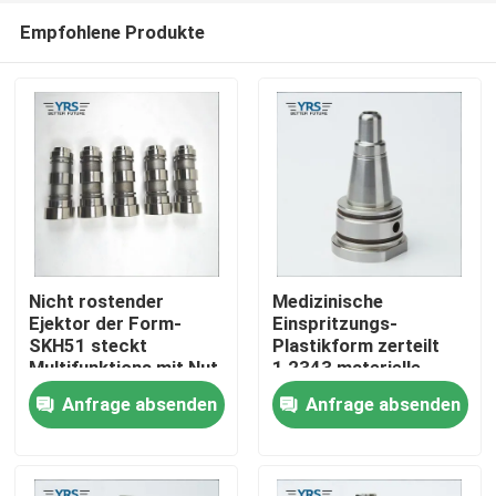
Empfohlene Produkte
Nicht rostender
Medizinische
Ejektor der Form-
Einspritzungs-
SKH51 steckt
Plastikform zerteilt
Haus
Multifunktions mit Nut
1,2343 materielle
fest
HRC48-52
Anfrage absenden
Anfrage absenden
Produkte
Über uns