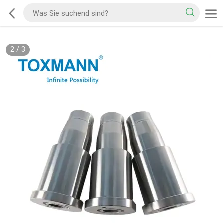
2
/
3