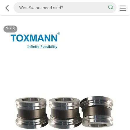
2
/
3