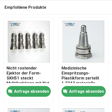
Empfohlene Produkte
Nicht rostender
Medizinische
Ejektor der Form-
Einspritzungs-
SKH51 steckt
Plastikform zerteilt
Haus
Multifunktions mit Nut
1,2343 materielle
fest
HRC48-52
Anfrage absenden
Anfrage absenden
Produkte
Über uns