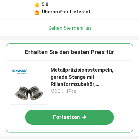
5.0
Überprüfter Lieferant
Sehen Sie mehr an
Erhalten Sie den besten Preis für
Metallpräzisionsstempeln,
gerade Stange mit
Rillenformzubehör,
verschleißbeständige
MOQ： 1Pcs
Verbundlagerbüschel
Fortsetzen