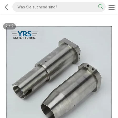
2
/
2